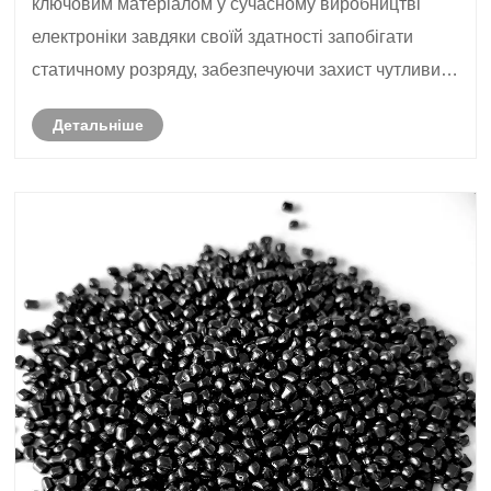
ключовим матеріалом у сучасному виробництві
електроніки завдяки своїй здатності запобігати
статичному розряду, забезпечуючи захист чутливих
електронних компонентів. Ці пластики поєднують
Детальніше
високоефективні полімерні матриці з
електропровідними наповнювачами д......