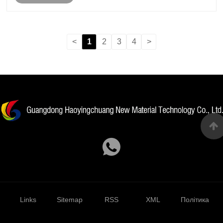
спеціального процесу. Основною функцією чорної
маткової суміші є забе......
<
1
2
3
4
>
Links
Sitemap
RSS
XML
Політика