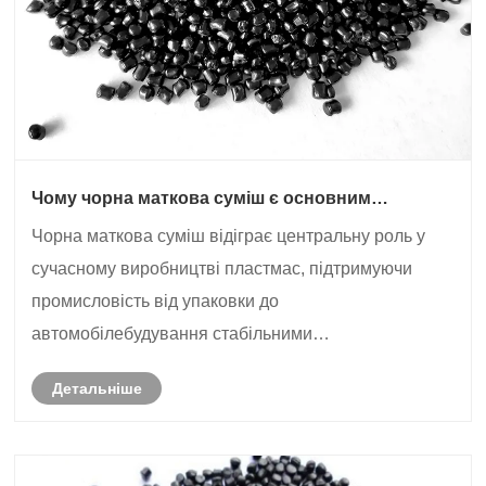
Чому чорна маткова суміш є основним
матеріалом для високоякісних пластмас?
Чорна маткова суміш відіграє центральну роль у
сучасному виробництві пластмас, підтримуючи
промисловість від упаковки до
автомобілебудування стабільними
характеристиками кольору, стійкістю до
Детальніше
ультрафіолету та підвищеною механічною міцністю.