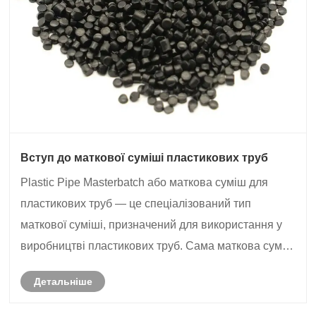
Вступ до маткової суміші пластикових труб
Plastic Pipe Masterbatch або маткова суміш для
пластикових труб — це спеціалізований тип
маткової суміші, призначений для використання у
виробництві пластикових труб. Сама маткова суміш
— це попередньо змішана суміш пігментів, добавок
Детальніше
і наповнювачів, яка використовується для
покращення однорідності ......